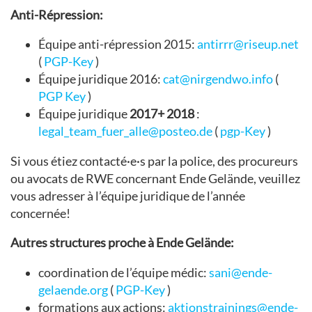
Anti-Répression:
Équipe anti-répression 2015:
antirrr@riseup.net
(
PGP-Key
)
Équipe juridique 2016:
cat@nirgendwo.info
(
PGP Key
)
Équipe juridique
2017+ 2018
:
legal_team_fuer_alle@posteo.de
(
pgp-Key
)
Si vous étiez contacté·e·s par la police, des procureurs
ou avocats de RWE concernant Ende Gelände, veuillez
vous adresser à l’équipe juridique de l’année
concernée!
Autres structures proche à Ende Gelände:
coordination de l’équipe médic:
sani@ende-
gelaende.org
(
PGP-Key
)
formations aux actions:
aktionstrainings@ende-