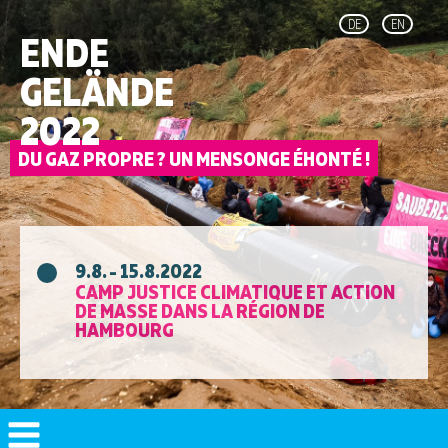
DE
EN
ENDE
GELÄNDE
2022
9.8. - 15.8.2022
CAMP JUSTICE CLIMATIQUE ET ACTION
DE MASSE DANS LA RÉGION DE
HAMBOURG