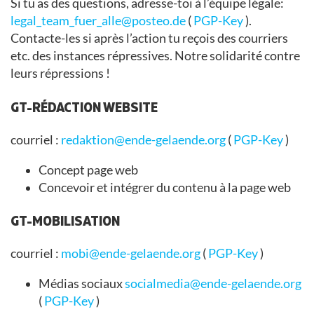
Si tu as des questions, adresse-toi à l’équipe légale:
legal_team_fuer_alle@posteo.de
(
PGP-Key
).
Contacte-les si après l’action tu reçois des courriers
etc. des instances répressives. Notre solidarité contre
leurs répressions !
GT-RÉDACTION WEBSITE
courriel :
redaktion@ende-gelaende.org
(
PGP-Key
)
Concept page web
Concevoir et intégrer du contenu à la page web
GT-MOBILISATION
courriel :
mobi@ende-gelaende.org
(
PGP-Key
)
Médias sociaux
socialmedia@ende-gelaende.org
(
PGP-Key
)