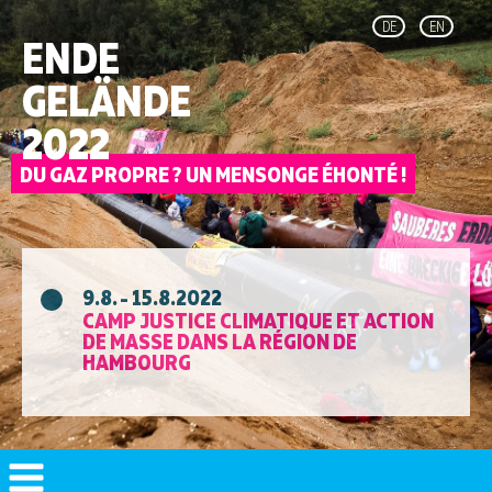
DE
EN
ENDE
GELÄNDE
2022
9.8. - 15.8.2022
CAMP JUSTICE CLIMATIQUE ET ACTION
DE MASSE DANS LA RÉGION DE
HAMBOURG