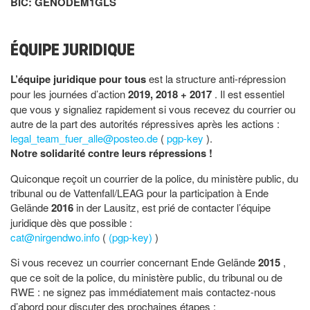
BIC: GENODEM1GLS
ÉQUIPE JURIDIQUE
L’équipe juridique pour tous
est la structure anti-répression
pour les journées d’action
2019, 2018 + 2017
. Il est essentiel
que vous y signaliez rapidement si vous recevez du courrier ou
autre de la part des autorités répressives après les actions :
legal_team_fuer_alle@posteo.de
(
pgp-key
).
Notre solidarité contre leurs répressions !
Quiconque reçoit un courrier de la police, du ministère public, du
tribunal ou de Vattenfall/LEAG pour la participation à Ende
Gelände
2016
in der Lausitz, est prié de contacter l’équipe
juridique dès que possible :
cat@nirgendwo.info
(
(pgp-key)
)
Si vous recevez un courrier concernant Ende Gelände
2015
,
que ce soit de la police, du ministère public, du tribunal ou de
RWE : ne signez pas immédiatement mais contactez-nous
d’abord pour discuter des prochaines étapes :