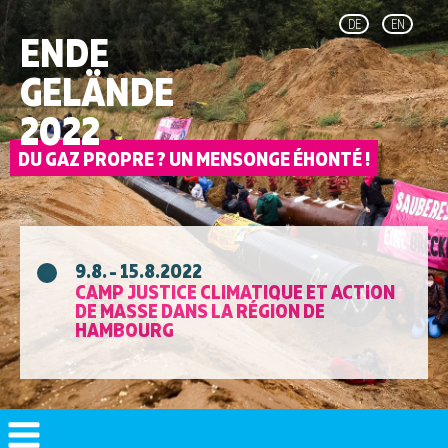
DE
EN
ENDE
GELÄNDE
2022
9.8. - 15.8.2022
CAMP JUSTICE CLIMATIQUE ET ACTION
DE MASSE DANS LA RÉGION DE
HAMBOURG