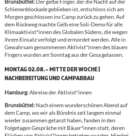
Brunsbüttel:
Der gelbe Finger, der die Nacht auf der
Schienenblockade geblieben ist, entschloss sich am
Morgen geschlossen ins Camp zurück zu gehen. Auf
dem Rückweg machte Gelb eine Soli-Demo für alle
Klimaaktivist*innen des Globalen Südens, die wegen
ihrem Einsatz verfolgt und ermordet werden. Alle in
Gewahrsam genommenen Aktivist*innen des blauen
Fingers wurden am Sonntag aus der Gesa gelassen.
MONTAG 02.08. – MITTE DER WOCHE |
NACHBEREITUNG UND CAMPABBAU
Hamburg:
Abreise der Aktivist*innen
Brunsbüttel:
Nach einem wunderschönen Abend auf
dem Camp, wo wir als Bündnis seit langem einmal
wieder zusammen getanzt haben, fanden in den
Folgetagen Gespräche mit Bäuer*innen statt, deren
Flächen von Aktivist*innen betreten wurden. Hierbei