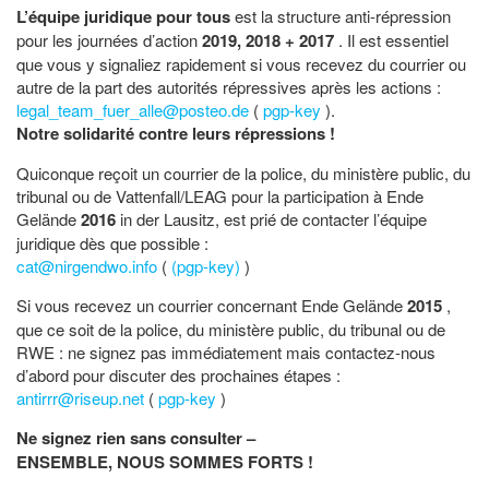
L’équipe juridique pour tous
est la structure anti-répression
pour les journées d’action
2019, 2018 + 2017
. Il est essentiel
que vous y signaliez rapidement si vous recevez du courrier ou
autre de la part des autorités répressives après les actions :
legal_team_fuer_alle@posteo.de
(
pgp-key
).
Notre solidarité contre leurs répressions !
Quiconque reçoit un courrier de la police, du ministère public, du
tribunal ou de Vattenfall/LEAG pour la participation à Ende
Gelände
2016
in der Lausitz, est prié de contacter l’équipe
juridique dès que possible :
cat@nirgendwo.info
(
(pgp-key)
)
Si vous recevez un courrier concernant Ende Gelände
2015
,
que ce soit de la police, du ministère public, du tribunal ou de
RWE : ne signez pas immédiatement mais contactez-nous
d’abord pour discuter des prochaines étapes :
antirrr@riseup.net
(
pgp-key
)
Ne signez rien sans consulter –
ENSEMBLE, NOUS SOMMES FORTS !