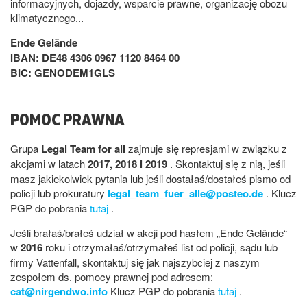
informacyjnych, dojazdy, wsparcie prawne, organizację obozu
klimatycznego...
Ende Gelände
IBAN: DE48 4306 0967 1120 8464 00
BIC: GENODEM1GLS
POMOC PRAWNA
Grupa
Legal Team for all
zajmuje się represjami w związku z
akcjami w latach
2017, 2018 i 2019
. Skontaktuj się z nią, jeśli
masz jakiekolwiek pytania lub jeśli dostałaś/dostałeś pismo od
policji lub prokuratury
legal_team_fuer_alle@posteo.de
. Klucz
PGP do pobrania
tutaj
.
Jeśli brałaś/brałeś udział w akcji pod hasłem „Ende Gelände“
w
2016
roku i otrzymałaś/otrzymałeś list od policji, sądu lub
firmy Vattenfall, skontaktuj się jak najszybciej z naszym
zespołem ds. pomocy prawnej pod adresem:
cat@nirgendwo.info
Klucz PGP do pobrania
tutaj
.