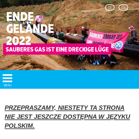
DE
EN
ENDE
GELÄNDE
2022
Show/
MENU
Hide
Navigation
PRZEPRASZAMY, NIESTETY TA STRONA
NIE JEST JESZCZE DOSTĘPNA W JĘZYKU
POLSKIM.