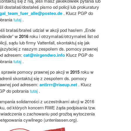
ontaktuj się z nią, jeśli masz jakiekolwiek pytania lub
śli dostałaś/dostałeś pismo od policji lub prokuratury
egal_team_fuer_alle@posteo.de
. Klucz PGP do
obrania
tutaj
.
śli brałaś/brałeś udział w akcji pod hasłem „Ende
elände“ w
2016
roku i otrzymałaś/otrzymałeś list od
licji, sądu lub firmy Vattenfall, skontaktuj się jak
ajszybciej z naszym zespołem ds. pomocy prawnej
od adresem:
cat@nirgendwo.info
Klucz PGP do
obrania
tutaj
.
 sprawie pomocy prawnej po akcji w
2015
roku w
drenii skontaktuj się z zespołem ds. pomocy
rawnej pod adresem:
antirrr@riseup.net
. Klucz
GP do pobrania
tutaj
.
mpania solidarności z uczestnikami akcji w 2016
ku, od których koncern RWE żąda podpisania tzw.
świadczenia o zachowaniu pod groźbą wytoczenia
stępowania cywilnego (untenlassen.org).