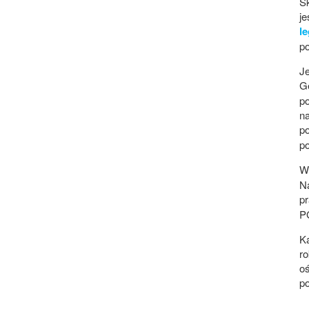
Sk
je
l
p
Je
G
po
n
p
p
W
Na
p
P
Ka
ro
o
po