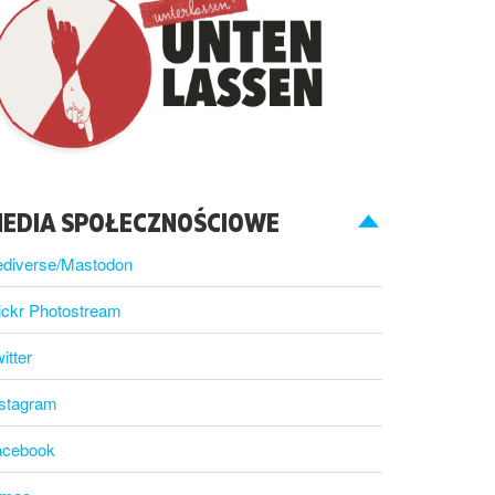
EDIA SPOŁECZNOŚCIOWE
ediverse/Mastodon
ickr Photostream
itter
nstagram
acebook