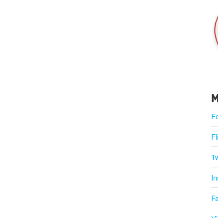
M
F
Fl
Tw
I
F