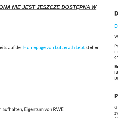
ONA NIE JEST JESZCZE DOSTĘPNA W
D
D
W
Po
eits auf der
Homepage von Lützerath Lebt
stehen,
ma
or
E
I
B
P
G
en aufhalten, Eigentum von RWE
z