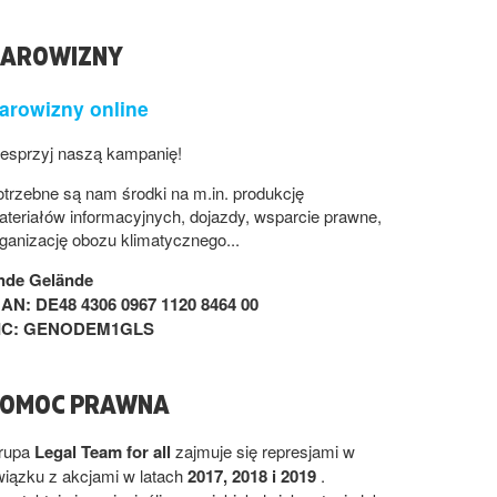
AROWIZNY
arowizny online
esprzyj naszą kampanię!
trzebne są nam środki na m.in. produkcję
teriałów informacyjnych, dojazdy, wsparcie prawne,
ganizację obozu klimatycznego...
nde Gelände
BAN: DE48 4306 0967 1120 8464 00
IC: GENODEM1GLS
OMOC PRAWNA
rupa
Legal Team for all
zajmuje się represjami w
wiązku z akcjami w latach
2017, 2018 i 2019
.