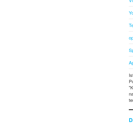
V
Y
T
o
Sp
A
Is
P
"K
na
te
D