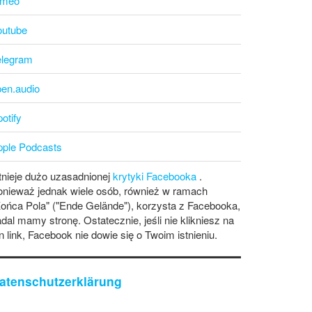
imeo
outube
elegram
pen.audio
otify
pple Podcasts
tnieje dużo uzasadnionej
krytyki Facebooka
.
onieważ jednak wiele osób, również w ramach
ońca Pola" ("Ende Gelände"), korzysta z Facebooka,
dal mamy stronę. Ostatecznie, jeśli nie klikniesz na
n link, Facebook nie dowie się o Twoim istnieniu.
atenschutzerklärung