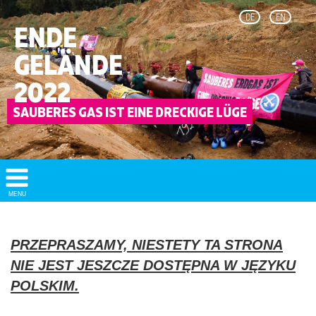
DE
EN
ENDE
GELÄNDE
2022
Show/
MENU
Hide
Navigation
PRZEPRASZAMY, NIESTETY TA STRONA
NIE JEST JESZCZE DOSTĘPNA W JĘZYKU
POLSKIM.