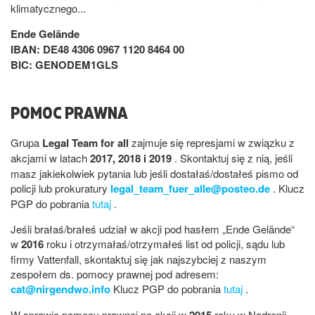
klimatycznego...
Ende Gelände
IBAN: DE48 4306 0967 1120 8464 00
BIC: GENODEM1GLS
POMOC PRAWNA
Grupa
Legal Team for all
zajmuje się represjami w związku z
akcjami w latach
2017, 2018 i 2019
. Skontaktuj się z nią, jeśli
masz jakiekolwiek pytania lub jeśli dostałaś/dostałeś pismo od
policji lub prokuratury
legal_team_fuer_alle@posteo.de
. Klucz
PGP do pobrania
tutaj
.
Jeśli brałaś/brałeś udział w akcji pod hasłem „Ende Gelände“
w
2016
roku i otrzymałaś/otrzymałeś list od policji, sądu lub
firmy Vattenfall, skontaktuj się jak najszybciej z naszym
zespołem ds. pomocy prawnej pod adresem:
cat@nirgendwo.info
Klucz PGP do pobrania
tutaj
.
W sprawie pomocy prawnej po akcji w
2015
roku w Nadrenii