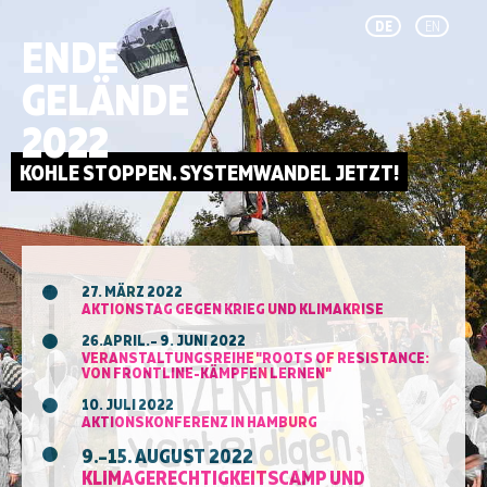
DE
EN
ENDE
GELÄNDE
2022
27. MÄRZ 2022
AKTIONSTAG GEGEN KRIEG UND KLIMAKRISE
26.APRIL.– 9. JUNI 2022
VERANSTALTUNGSREIHE "ROOTS OF RESISTANCE:
VON FRONTLINE-KÄMPFEN LERNEN"
10. JULI 2022
AKTIONSKONFERENZ IN HAMBURG
9.–15. AUGUST 2022
KLIMAGERECHTIGKEITSCAMP UND