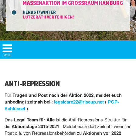
MASSENAKTION IM GROSSRAUM HAMBURG
HERBST/WINTER
LÜTZERATH VERTEIDIGEN!
Show/
MENU
Hide
Navigation
ANTI-REPRESSION
Für
Fragen und Post nach der Aktion 2022, meldet euch
unbedingt zeitnah bei
:
legalcare22@riseup.net
(
PGP-
Schlüssel
)
Das
Legal Team für Alle
ist die Anti-Repressions-Struktur für
die
Aktionstage 2015-2021
. Meldet euch dort zeitnah, wenn ihr
Post o.ä. von Repressionsbehörden zu
Aktionen vor 2022