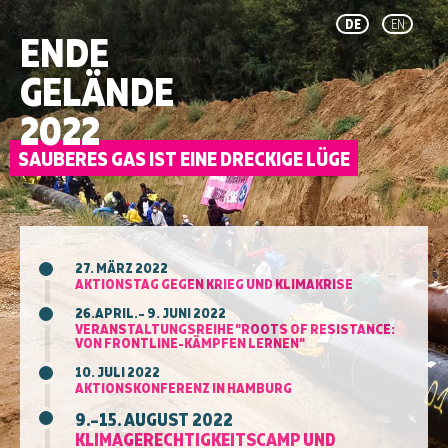
DE
EN
ENDE
GELÄNDE
2022
27. MÄRZ 2022
AKTIONSTAG GEGEN KRIEG UND KLIMAKRISE
26.APRIL.– 9. JUNI 2022
VERANSTALTUNGSREIHE "ROOTS OF RESISTANCE:
VON FRONTLINE-KÄMPFEN LERNEN"
10. JULI 2022
AKTIONSKONFERENZ IN HAMBURG
9.–15. AUGUST 2022
KLIMAGERECHTIGKEITSCAMP UND