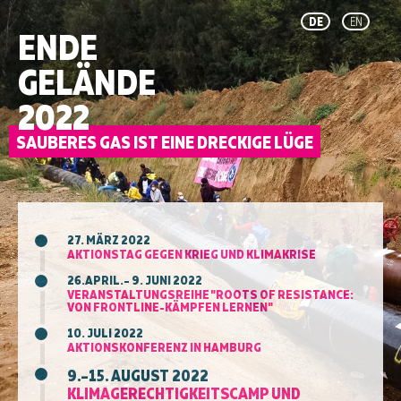
DE
EN
ENDE
GELÄNDE
2022
27. MÄRZ 2022
AKTIONSTAG GEGEN KRIEG UND KLIMAKRISE
26.APRIL.– 9. JUNI 2022
VERANSTALTUNGSREIHE "ROOTS OF RESISTANCE:
VON FRONTLINE-KÄMPFEN LERNEN"
10. JULI 2022
AKTIONSKONFERENZ IN HAMBURG
9.–15. AUGUST 2022
KLIMAGERECHTIGKEITSCAMP UND