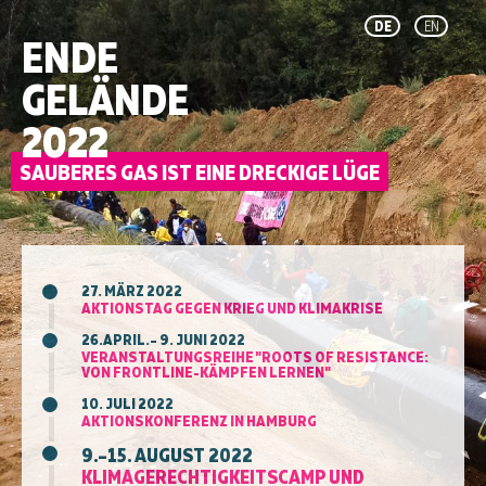
DE
EN
ENDE
GELÄNDE
2022
27. MÄRZ 2022
AKTIONSTAG GEGEN KRIEG UND KLIMAKRISE
26.APRIL.– 9. JUNI 2022
VERANSTALTUNGSREIHE "ROOTS OF RESISTANCE:
VON FRONTLINE-KÄMPFEN LERNEN"
10. JULI 2022
AKTIONSKONFERENZ IN HAMBURG
9.–15. AUGUST 2022
KLIMAGERECHTIGKEITSCAMP UND