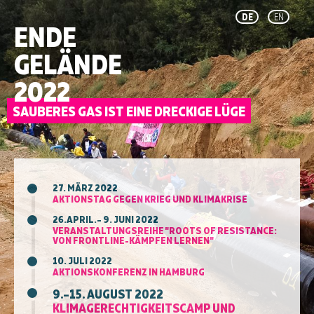
DE
EN
ENDE
GELÄNDE
2022
27. MÄRZ 2022
AKTIONSTAG GEGEN KRIEG UND KLIMAKRISE
26.APRIL.– 9. JUNI 2022
VERANSTALTUNGSREIHE "ROOTS OF RESISTANCE:
VON FRONTLINE-KÄMPFEN LERNEN"
10. JULI 2022
AKTIONSKONFERENZ IN HAMBURG
9.–15. AUGUST 2022
KLIMAGERECHTIGKEITSCAMP UND