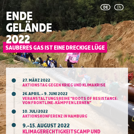
DE
EN
ENDE
GELÄNDE
2022
27. MÄRZ 2022
AKTIONSTAG GEGEN KRIEG UND KLIMAKRISE
26.APRIL.– 9. JUNI 2022
VERANSTALTUNGSREIHE "ROOTS OF RESISTANCE:
VON FRONTLINE-KÄMPFEN LERNEN"
10. JULI 2022
AKTIONSKONFERENZ IN HAMBURG
9.–15. AUGUST 2022
KLIMAGERECHTIGKEITSCAMP UND