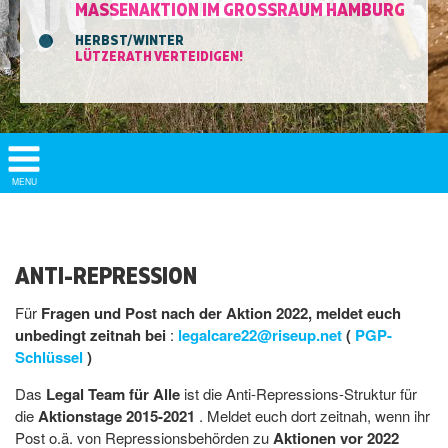
MASSENAKTION IM GROSSRAUM HAMBURG
HERBST/WINTER
LÜTZERATH VERTEIDIGEN!
Show/
MENU
Hide
Navigation
ANTI-REPRESSION
Für
Fragen und Post nach der Aktion 2022, meldet euch
unbedingt zeitnah bei
:
legalcare22@riseup.net
(
PGP-
Schlüssel
)
Das
Legal Team für Alle
ist die Anti-Repressions-Struktur für
die
Aktionstage 2015-2021
. Meldet euch dort zeitnah, wenn ihr
Post o.ä. von Repressionsbehörden zu
Aktionen vor 2022