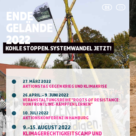
DE
EN
ENDE
GELÄNDE
2022
27. MÄRZ 2022
AKTIONSTAG GEGEN KRIEG UND KLIMAKRISE
26.APRIL.– 9. JUNI 2022
VERANSTALTUNGSREIHE "ROOTS OF RESISTANCE:
VON FRONTLINE-KÄMPFEN LERNEN"
10. JULI 2022
AKTIONSKONFERENZ IN HAMBURG
9.–15. AUGUST 2022
KLIMAGERECHTIGKEITSCAMP UND