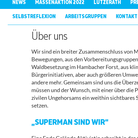
NEWS
MASSENAKTION 2022
LÜTZERATH
PR
ÜBERSICHT
INFO
PRESSESPIEGEL
SELBSTREFLEXION
LOKALE
ARBEITSGRUPPEN
KONTAKT
AWARENESS
KOHLE
GRUPPEN
INFO
PRESSEMITTEILUNGEN
ANREISE
Über uns
GAS
ENDE
ARBEITSGRUPPEN
GELÄNDE
BETTENBÖRSE
Wir sind ein breiter Zusammenschluss von 
GOES
AUFRUF
Bewegungen, aus den Vorbereitungsgruppen d
LÜTZERATH
PROGRAMM
Waldbesetzung im Hambacher Forst, aus klim
AKTIONSKONSENS
Bürgerinitiativen, aber auch größeren Umwel
RWE & CO.
andere mehr. Gemeinsam sind uns die Überze
ENTEIGNEN
CAMP
müssen und der Wunsch, mit einer über die P
zivilen Ungehorsams ein weithin sichtbares 
ANFAHRT
ANTIRASSISMUS
setzen.
UND
CAMP
RECHTLICHES
„SUPERMAN SIND WIR“
MOBIMATERIAL
POLIZEIKRITIK