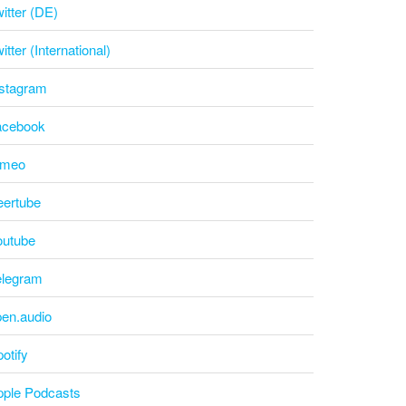
itter (DE)
itter (International)
nstagram
acebook
imeo
eertube
outube
elegram
pen.audio
otify
pple Podcasts