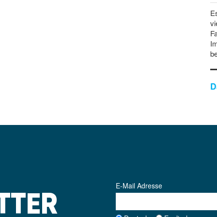
Es
vi
Fa
Im
b
D
E-Mail Adresse
TTER