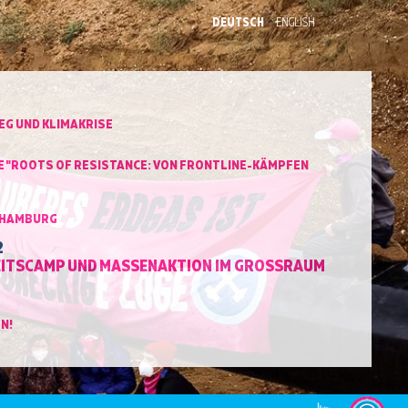
DEUTSCH
ENGLISH
EG UND KLIMAKRISE
 "ROOTS OF RESISTANCE: VON FRONTLINE-KÄMPFEN
 HAMBURG
2
ITSCAMP UND MASSENAKTION IM GROSSRAUM H
N!