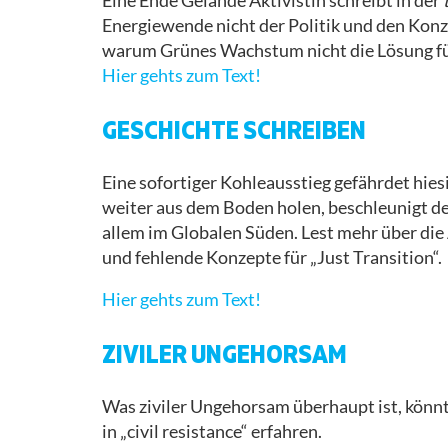
Eine Ende Gelände Aktivistin schreibt in der
Energiewende nicht der Politik und den Kon
AKTIONSKONSENS
MOBIMATERIAL
warum Grünes Wachstum nicht die Lösung für 
Hier gehts zum Text!
AKTIONSBERICHT
GESCHICHTE SCHREIBEN
Eine sofortiger Kohleausstieg gefährdet hies
weiter aus dem Boden holen, beschleunigt d
allem im Globalen Süden. Lest mehr über d
und fehlende Konzepte für „Just Transition“.
Hier gehts zum Text!
ZIVILER UNGEHORSAM
Was ziviler Ungehorsam überhaupt ist, könnt 
in „civil resistance“ erfahren.