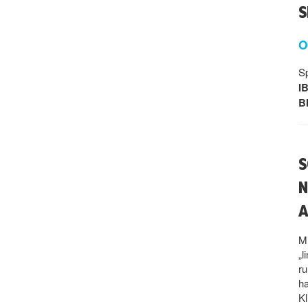
S
O
S
I
B
S
N
A
Mi
„l
r
ha
Kl