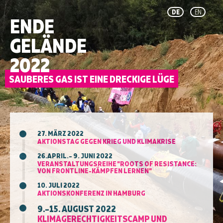
DE
EN
ENDE
GELÄNDE
2022
27. MÄRZ 2022
AKTIONSTAG GEGEN KRIEG UND KLIMAKRISE
26.APRIL.– 9. JUNI 2022
VERANSTALTUNGSREIHE "ROOTS OF RESISTANCE:
VON FRONTLINE-KÄMPFEN LERNEN"
10. JULI 2022
AKTIONSKONFERENZ IN HAMBURG
9.–15. AUGUST 2022
KLIMAGERECHTIGKEITSCAMP UND