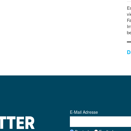
Es
vi
Fa
Im
b
D
E-Mail Adresse
TTER