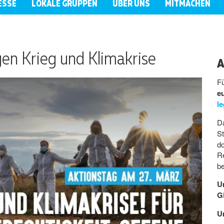
ESSE
LOKALE GRUPPEN
ÜBER UNS
MITMACHEN
en Krieg und Klimakrise
A
F
e
l
D
St
do
R
b
U
G
U