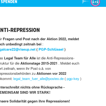
SPENDEN
NTI-REPRESSION
ür
Fragen und Post nach der Aktion 2022, meldet
uch unbedingt zeitnah bei
:
egalcare22@riseup.net
(
PGP-Schlüssel
)
as
Legal Team für Alle
ist die Anti-Repressions-
ruktur für die
Aktionstage 2015-2021
. Meldet euch
rt zeitnah, wenn ihr Post o.ä. von
epressionsbehörden zu
Aktionen vor 2022
ekommt:
legal_team_fuer_alle@posteo.de
(
pgp-key
)
nterschreibt nichts ohne Rücksprache -
EMEINSAM SIND WIR STARK!
nsere Solidarität gegen ihre Repressionen!