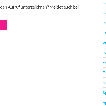
Tw
d den Aufruf unterzeichnen? Meldet euch bei
Tw
I
F
V
P
Y
T
o
Sp
A