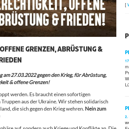
[
P
 OFFENE GRENZEN, ABRÜSTUNG &
P
RIEDEN
1
m
Pr
g am 27.03.2022 gegen den Krieg, für Abrüstung,
W
keit & offene Grenzen!
Lü
oppt werden. Es braucht einen sofortigen
 Truppen aus der Ukraine. Wir stehen solidarisch
P
land, die sich gegen den Krieg wehren.
Nein zum
e
2
we
phäre auf, sondern auch Kriege und Konflikte an. Die
E