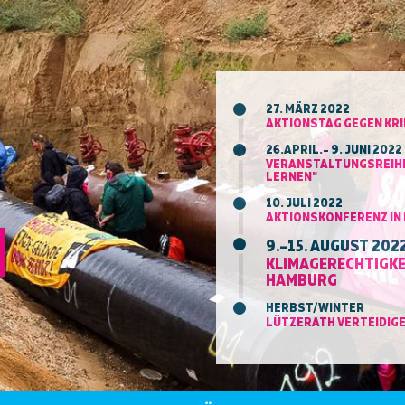
27. MÄRZ 2022
AKTIONSTAG GEGEN KRI
26.APRIL.– 9. JUNI 2022
VERANSTALTUNGSREIHE
LERNEN"
10. JULI 2022
AKTIONSKONFERENZ IN
9.–15. AUGUST 202
KLIMAGERECHTIGKE
AMBURG
HERBST/WINTER
LÜTZERATH VERTEIDIGE