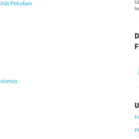
U
rsität Potsdam
h
D
F
ssismus
U
F
Fl