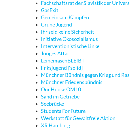
Fachschaftsrat der Slavistik der Unive
GasExit
Gemeinsam Kämpfen
Grüne Jugend
Ihr seid keine Sicherheit
Initiative Ökosozialismus
Interventionistische Linke
Junges Attac
LeinemaschBLEIBT
linksjugend [‘solid]
Münchner Bündnis gegen Krieg und Ra
Münchner Friedensbündnis
Our House OM10
Sand im Getriebe
Seebrücke
Students For Future
Werkstatt für Gewaltfreie Aktion
XR Hamburg