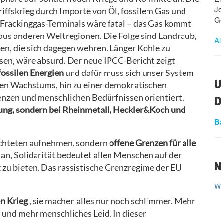
J
iffskrieg durch Importe von Öl, fossilem Gas und
G
 Frackinggas-Terminals wäre fatal – das Gas kommt
f aus anderen Weltregionen. Die Folge sind Landraub,
Al
n, die sich dagegen wehren. Länger Kohle zu
sen, wäre absurd. Der neue IPCC-Bericht zeigt
 fossilen Energien
und dafür muss sich unser System
U
nen Wachstums, hin zu einer demokratischen
enzen und menschlichen Bedürfnissen orientiert.
D
zung, sondern bei Rheinmetall, Heckler&Koch und
B
üchteten aufnehmen, sondern
offene Grenzen für alle
an, Solidarität bedeutet allen Menschen auf der
N
zu bieten. Das rassistische Grenzregime der EU
We
en Krieg
, sie machen alles nur noch schlimmer. Mehr
und mehr menschliches Leid. In dieser