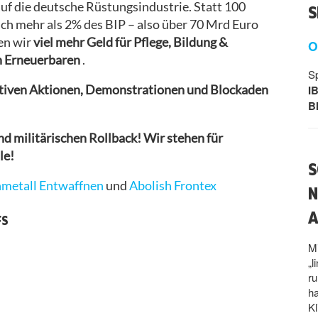
 auf die deutsche Rüstungsindustrie. Statt 100
S
ich mehr als 2% des BIP – also über 70 Mrd Euro
en wir
viel mehr Geld für Pflege, Bildung &
O
n Erneuerbaren
.
S
I
reativen Aktionen, Demonstrationen und Blockaden
B
d militärischen Rollback! Wir stehen für
le!
S
metall Entwaffnen
und
Abolish Frontex
N
A
FS
Mi
„l
r
ha
Kl