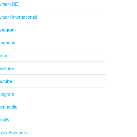
itter (DE)
itter (International)
nstagram
acebook
imeo
eertube
outube
elegram
pen.audio
otify
pple Podcasts