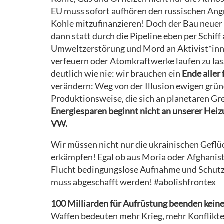
EU muss sofort aufhören den russischen Angr
Kohle mitzufinanzieren! Doch der Bau neuer
dann statt durch die Pipeline eben per Schif
Umweltzerstörung und Mord an Aktivist*inne
verfeuern oder Atomkraftwerke laufen zu las
deutlich wie nie: wir brauchen ein
Ende aller
verändern: Weg von der Illusion ewigen grü
Produktionsweise, die sich an planetaren Gr
Energiesparen beginnt nicht an unserer Hei
VW.
Wir müssen nicht nur die ukrainischen Gefl
erkämpfen! Egal ob aus Moria oder Afghanist
Flucht bedingungslose Aufnahme und Schutz 
muss abgeschafft werden! #abolishfrontex
100 Milliarden für Aufrüstung beenden kein
Waffen bedeuten mehr Krieg, mehr Konflikte 