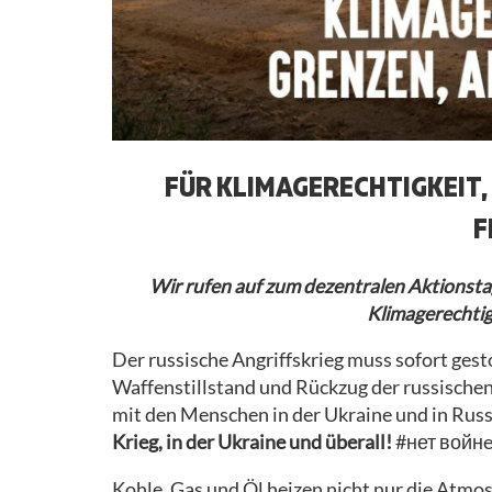
AKTIONSKONSENS
MOBIMATERIAL
AKTIONSBERICHT
FÜR KLIMAGERECHTIGKEIT,
F
Wir rufen auf zum dezentralen Aktionsta
Klimagerechtig
Der russische Angriffskrieg muss sofort gest
Waffenstillstand und Rückzug der russischen
mit den Menschen in der Ukraine und in Russ
Krieg, in der Ukraine und überall!
#нет войн
Kohle, Gas und Öl heizen nicht nur die Atmos