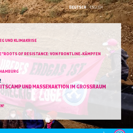
DEUTSCH
ENGLISH
EG UND KLIMAKRISE
 "ROOTS OF RESISTANCE: VON FRONTLINE-KÄMPFEN
 HAMBURG
2
ITSCAMP UND MASSENAKTION IM GROSSRAUM H
N!