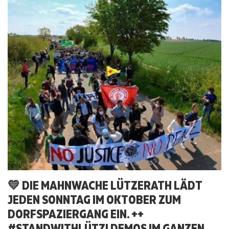
💛 DIE MAHNWACHE LÜTZERATH LÄDT
JEDEN SONNTAG IM OKTOBER ZUM
DORFSPAZIERGANG EIN. ++
#STANDWITHLÜTZI DEMOS IM GANZEN