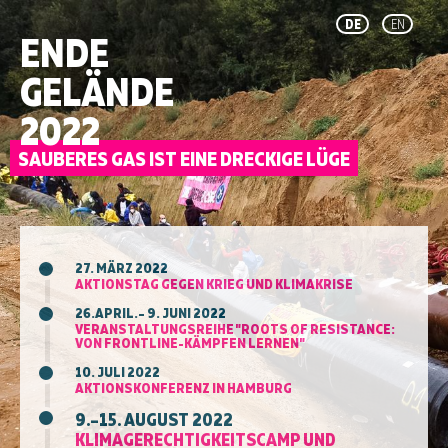
DE
EN
ENDE
GELÄNDE
2022
27. MÄRZ 2022
AKTIONSTAG GEGEN KRIEG UND KLIMAKRISE
26.APRIL.– 9. JUNI 2022
VERANSTALTUNGSREIHE "ROOTS OF RESISTANCE:
VON FRONTLINE-KÄMPFEN LERNEN"
10. JULI 2022
AKTIONSKONFERENZ IN HAMBURG
9.–15. AUGUST 2022
KLIMAGERECHTIGKEITSCAMP UND